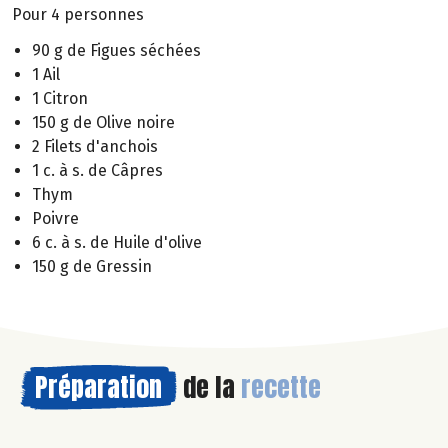
Pour 4 personnes
90 g de Figues séchées
1 Ail
1 Citron
150 g de Olive noire
2 Filets d'anchois
1 c. à s. de Câpres
Thym
Poivre
6 c. à s. de Huile d'olive
150 g de Gressin
Préparation
de la
recette