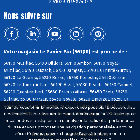
-2,51029014587402 °
Nous suivre sur
Votre magasin Le Panier Bio (56190) est proche de :
56190 Muzillac, 56190 Billiers, 56190 Ambon, 56190 Noyal-
Muzillac, 56190 Lauzach, 56750 Damgan, 56190 La Trinité-Surzur,
56190 Le Guerno, 56230 Berric, 56760 Pénestin, 56450 Surzur,
56370 Le Tour-du-Parc, 56190 Arzal, 56130 Péaule, 56130 Camoël,
56230 Questembert, 35660 Brain s/Vilaine, 56450 Theix, 56250
Sulniac, 56130 Marzan, 56450 Noyalo, 56220 Limerzel, 56250 La
Vraie-Croix, 56450 St-Armel, 56450 Le Hézo, 56130 Férel, 56250
Afin de vous offrir la meilleure expérience possible, Biocoop utilise
Treffléan, 56130 La Roche-Bernard, 56230 Larré, 44410 Assérac
des cookies : pour assurer une performance optimale du site, pour
récolter des statistiques afin d'analyser le trafic et la performance
du site et vous proposer une navigation personnalisée en toute
sécurité. Vous pouvez changer d'avis à tout moment en
Biocoop.fr
Le réseau Biocoop