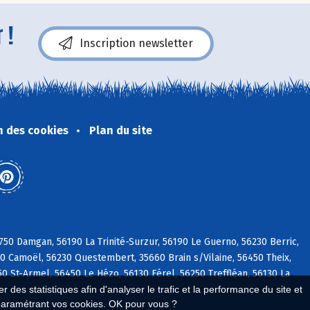
 !
Inscription newsletter
n des cookies
Plan du site
750 Damgan, 56190 La Trinité-Surzur, 56190 Le Guerno, 56230 Berric,
30 Camoël, 56230 Questembert, 35660 Brain s/Vilaine, 56450 Theix,
0 St-Armel, 56450 Le Hézo, 56130 Férel, 56250 Treffléan, 56130 La
 des statistiques afin d'analyser le trafic et la performance du site et
paramétrant vos cookies. OK pour vous ?