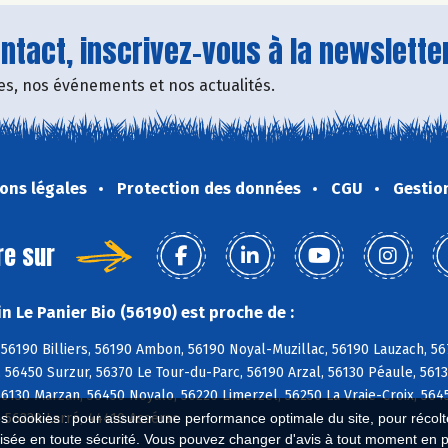
tact, inscrivez-vous à la newsletter
fres, nos événements et nos actualités.
ons légales
Protection des données
CGU
Gestio
re sur
n Le Panier Bio (56190) est proche de :
 56190 Billiers, 56190 Ambon, 56190 Noyal-Muzillac, 56190 Lauzach, 56
 56450 Surzur, 56370 Le Tour-du-Parc, 56190 Arzal, 56130 Péaule, 561
56130 Marzan, 56450 Noyalo, 56220 Limerzel, 56250 La Vraie-Croix, 5645
 56230 Larré, 44410 Assérac
es cookies : pour assurer une performance optimale du site, pour récolter
isée en toute sécurité. Vous pouvez changer d'avis à tout moment en 