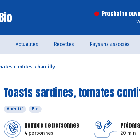
Bio
Prochaine ouve
V
Actualités
Recettes
Paysans associés
ates confites, chantilly...
Toasts sardines, tomates confit
Apéritif
Eté
Nombre de personnes
Prépara
4 personnes
20 min