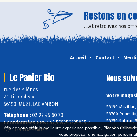
Restons en con
....et retrouvez nos of
Accueil
Contact
Menti
Le Panier Bio
Nous suiv
rue des silènes
Votre magasi
ZC Littoral Sud
56190 MUZILLAC AMBON
56190 Muzillac,
56760 Pénestin,
Téléphone :
02 97 45 60 70
56250 Sulniac, 
Coordonnées GPS :
47,559256225935 ° ,
Roche-Bernard,
Afin de vous offrir la meilleure expérience possible, Biocoop utilise d
-2,51029014587402 °
vous proposer une navigation personnal