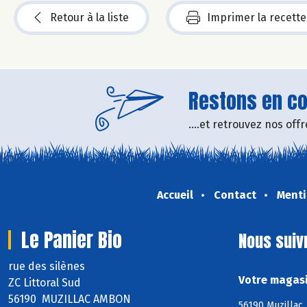
Retour à la liste
Imprimer la recette
Restons en con
....et retrouvez nos of
Accueil
Contact
Menti
Le Panier Bio
Nous suiv
rue des silènes
Votre magasi
ZC Littoral Sud
56190 MUZILLAC AMBON
56190 Muzillac,