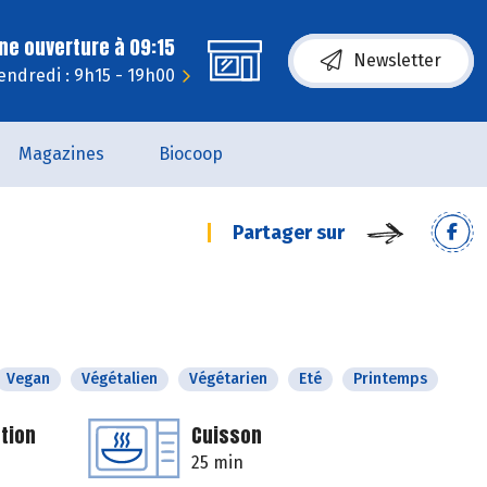
ne ouverture à 09:15
Newsletter
endredi : 9h15 - 19h00
Magazines
Biocoop
Partager sur
Vegan
Végétalien
Végétarien
Eté
Printemps
tion
Cuisson
25 min