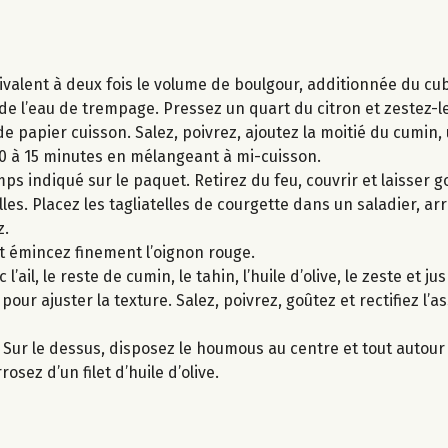
́quivalent à deux fois le volume de boulgour, additionnée du cu
́ de l’eau de trempage. Pressez un quart du citron et zestez-le
 papier cuisson. Salez, poivrez, ajoutez la moitié du cumin, un
 à 15 minutes en mélangeant à mi-cuisson.
ps indiqué sur le paquet. Retirez du feu, couvrir et laisser go
telles. Placez les tagliatelles de courgette dans un saladier, ar
z.
t émincez finement l’oignon rouge.
ail, le reste de cumin, le tahin, l’huile d’olive, le zeste et j
 pour ajuster la texture. Salez, poivrez, goûtez et rectifiez l
. Sur le dessus, disposez le houmous au centre et tout autour 
osez d’un filet d’huile d’olive.