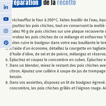
Préparation
de la
recette
Préchauffez le four à 200°C. Faites bouillir de l’eau, e
Égouttez les pois chiches, tout en conservant la moitie
Étalez 90 g de pois chiches sur une plaque recouverte de
enrobez les pois chiches de ce mélange et enfournez 10
Faites cuire le boulgour dans votre eau bouillante le tem
À l’aide d’un économe, détaillez la courgette en taglia
d’huile d’olive, de sel et de poivre, mélangez et réserve
Épluchez et coupez le concombre en cubes. Épluchez e
Dans un blender, mixez le restant des pois chiches avec l’
citron. Ajoutez une cuillère à soupe de jus de trempage
besoin.
Dans vos assiettes, disposez un lit de boulgour égrené
concombre, les pois chiches grillés et l’oignon rouge. Arr