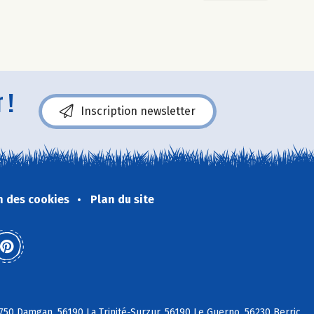
 !
Inscription newsletter
n des cookies
Plan du site
750 Damgan, 56190 La Trinité-Surzur, 56190 Le Guerno, 56230 Berric,