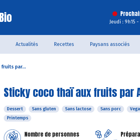
Bio
Prochai
Jeudi : 9h15 
Actualités
Recettes
Paysans associés
fruits par...
Sticky coco thaï aux fruits par 
Dessert
Sans gluten
Sans lactose
Sans porc
Vega
Printemps
Nombre de personnes
Prépara