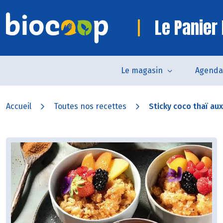
Le Panier 
Le magasin
Agenda
Accueil
Toutes nos recettes
Sticky coco thaï aux 