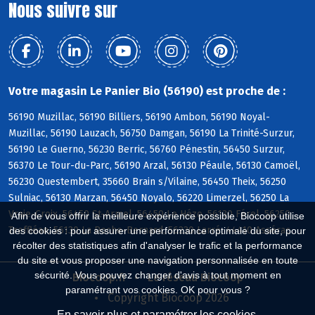
Nous suivre sur
Votre magasin Le Panier Bio (56190) est proche de :
56190 Muzillac, 56190 Billiers, 56190 Ambon, 56190 Noyal-
Muzillac, 56190 Lauzach, 56750 Damgan, 56190 La Trinité-Surzur,
56190 Le Guerno, 56230 Berric, 56760 Pénestin, 56450 Surzur,
56370 Le Tour-du-Parc, 56190 Arzal, 56130 Péaule, 56130 Camoël,
56230 Questembert, 35660 Brain s/Vilaine, 56450 Theix, 56250
Sulniac, 56130 Marzan, 56450 Noyalo, 56220 Limerzel, 56250 La
Vraie-Croix, 56450 St-Armel, 56450 Le Hézo, 56130 Férel, 56250
Afin de vous offrir la meilleure expérience possible, Biocoop utilise
Treffléan, 56130 La Roche-Bernard, 56230 Larré, 44410 Assérac
des cookies : pour assurer une performance optimale du site, pour
récolter des statistiques afin d'analyser le trafic et la performance
du site et vous proposer une navigation personnalisée en toute
sécurité. Vous pouvez changer d'avis à tout moment en
Biocoop.fr
Le réseau Biocoop
paramétrant vos cookies. OK pour vous ?
Copyright Biocoop 2026
En savoir plus et paramétrer les cookies