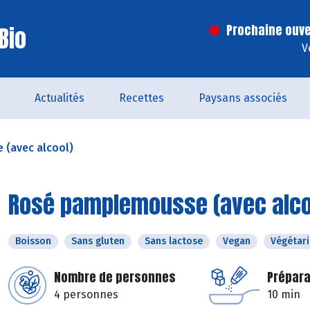
Bio
Prochaine ouve
V
Actualités
Recettes
Paysans associés
(avec alcool)
Rosé pamplemousse (avec alco
Boisson
Sans gluten
Sans lactose
Vegan
Végétar
Nombre de personnes
Prépara
4 personnes
10 min