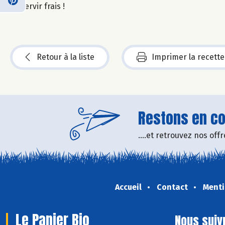
Servir frais !
Retour à la liste
Imprimer la recette
Restons en con
....et retrouvez nos of
Accueil
Contact
Menti
Le Panier Bio
Nous suiv