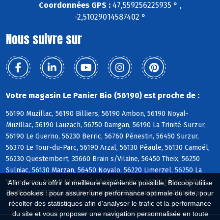
Coordonnées GPS :
47,559256225935 ° ,
-2,51029014587402 °
Nous suivre sur
Votre magasin Le Panier Bio (56190) est proche de :
56190 Muzillac, 56190 Billiers, 56190 Ambon, 56190 Noyal-
Muzillac, 56190 Lauzach, 56750 Damgan, 56190 La Trinité-Surzur,
56190 Le Guerno, 56230 Berric, 56760 Pénestin, 56450 Surzur,
56370 Le Tour-du-Parc, 56190 Arzal, 56130 Péaule, 56130 Camoël,
56230 Questembert, 35660 Brain s/Vilaine, 56450 Theix, 56250
Sulniac, 56130 Marzan, 56450 Noyalo, 56220 Limerzel, 56250 La
Vraie-Croix, 56450 St-Armel, 56450 Le Hézo, 56130 Férel, 56250
Afin de vous offrir la meilleure expérience possible, Biocoop utilise
Treffléan, 56130 La Roche-Bernard, 56230 Larré, 44410 Assérac
des cookies : pour assurer une performance optimale du site, pour
récolter des statistiques afin d'analyser le trafic et la performance
du site et vous proposer une navigation personnalisée en toute