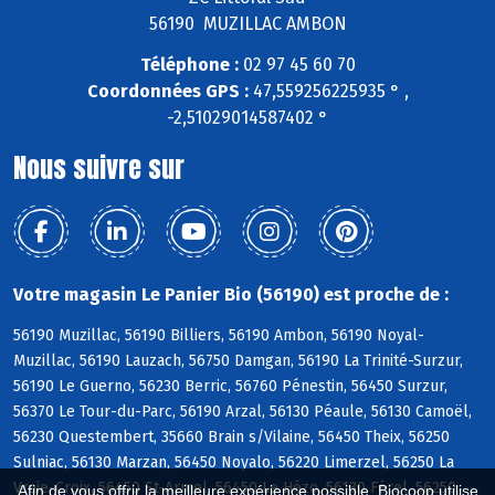
56190 MUZILLAC AMBON
Téléphone :
02 97 45 60 70
Coordonnées GPS :
47,559256225935 ° ,
-2,51029014587402 °
Nous suivre sur
Votre magasin Le Panier Bio (56190) est proche de :
56190 Muzillac, 56190 Billiers, 56190 Ambon, 56190 Noyal-
Muzillac, 56190 Lauzach, 56750 Damgan, 56190 La Trinité-Surzur,
56190 Le Guerno, 56230 Berric, 56760 Pénestin, 56450 Surzur,
56370 Le Tour-du-Parc, 56190 Arzal, 56130 Péaule, 56130 Camoël,
56230 Questembert, 35660 Brain s/Vilaine, 56450 Theix, 56250
Sulniac, 56130 Marzan, 56450 Noyalo, 56220 Limerzel, 56250 La
Vraie-Croix, 56450 St-Armel, 56450 Le Hézo, 56130 Férel, 56250
Afin de vous offrir la meilleure expérience possible, Biocoop utilise