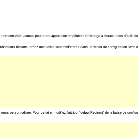
 personnalisés actuels pour cette application empêchent l'affichage à distance des détails de 
rdinateurs distants, créez une balise <customErrors> dans un fichier de configuration "web.con
urs personnalisée. Pour ce faire, modifiez l'attribut "defaultRedirect" de la balise de config