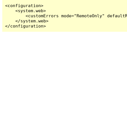
<configuration>

    <system.web>

        <customErrors mode="RemoteOnly" defaultR
    </system.web>

</configuration>