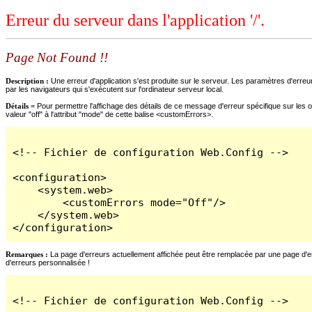
Erreur du serveur dans l'application '/'.
Page Not Found !!
Description :
Une erreur d'application s'est produite sur le serveur. Les paramètres d'erreur
par les navigateurs qui s'exécutent sur l'ordinateur serveur local.
Détails =
Pour permettre l'affichage des détails de ce message d'erreur spécifique sur les o
valeur "off" à l'attribut "mode" de cette balise <customErrors>.
<!-- Fichier de configuration Web.Config -->

<configuration>

    <system.web>

        <customErrors mode="Off"/>

    </system.web>

</configuration>
Remarques :
La page d'erreurs actuellement affichée peut être remplacée par une page d'erre
d'erreurs personnalisée !
<!-- Fichier de configuration Web.Config -->
