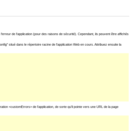
l'erreur de l'application (pour des raisons de sécurité). Cependant, ils peuvent être affichés
fig" situé dans le répertoire racine de l'application Web en cours. Attribuez ensuite la
uration <customErrors> de l'application, de sorte qu'il pointe vers une URL de la page