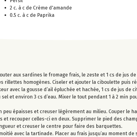
Persil
2 c. à c de Crème d'amande
0.5 c. à c de Paprika
outer aux sardines le fromage frais, le zeste et 1 cs de jus de
 rillettes homogènes. Ciseler et ajouter la ciboulette puis ré
ur avec la gousse d’ail épluchée et hachée, 1 cs de jus de ci
u sel et environ 3 cs d’eau. Mixer le tout pendant 1 à 2 min po
 peu épaisses et creuser légèrement au milieu. Couper le ha
les et recouper celles-ci en deux. Supprimer le pied des cha
ngueur et creuser le centre pour faire des barquettes.
e moitié avec la tartinade. Placer au frais jusqu’au moment de s