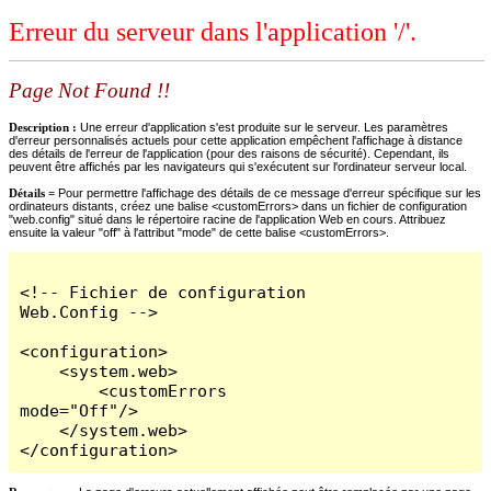
Erreur du serveur dans l'application '/'.
Page Not Found !!
Description :
Une erreur d'application s'est produite sur le serveur. Les paramètres
d'erreur personnalisés actuels pour cette application empêchent l'affichage à distance
des détails de l'erreur de l'application (pour des raisons de sécurité). Cependant, ils
peuvent être affichés par les navigateurs qui s'exécutent sur l'ordinateur serveur local.
Détails =
Pour permettre l'affichage des détails de ce message d'erreur spécifique sur les
ordinateurs distants, créez une balise <customErrors> dans un fichier de configuration
"web.config" situé dans le répertoire racine de l'application Web en cours. Attribuez
ensuite la valeur "off" à l'attribut "mode" de cette balise <customErrors>.
<!-- Fichier de configuration 
Web.Config -->

<configuration>

    <system.web>

        <customErrors 
mode="Off"/>

    </system.web>

</configuration>