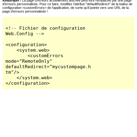
Remarques :
La page d'erreurs actuellement affichée peut être remplacée par une page
d'erreurs personnalisée. Pour ce faire, modifiez l'attribut "defaultRedirect" de la balise de
configuration <customErrors> de l'application, de sorte qu'il pointe vers une URL de la
page d'erreurs personnalisée !
<!-- Fichier de configuration 
Web.Config -->

<configuration>

    <system.web>

        <customErrors 
mode="RemoteOnly" 
defaultRedirect="mycustompage.h
tm"/>

    </system.web>

</configuration>