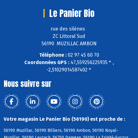
Le Panier Bio
rue des silènes
ZC Littoral Sud
56190 MUZILLAC AMBON
Téléphone :
02 97 45 60 70
Coordonnées GPS :
47,559256225935 ° ,
-2,51029014587402 °
Nous suivre sur
Votre magasin Le Panier Bio (56190) est proche de :
56190 Muzillac, 56190 Billiers, 56190 Ambon, 56190 Noyal-
Muzillac, 56190 Lauzach, 56750 Damgan, 56190 La Trinité-Surzur,