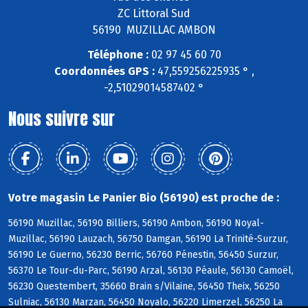
ZC Littoral Sud
56190 MUZILLAC AMBON
Téléphone :
02 97 45 60 70
Coordonnées GPS :
47,559256225935 ° ,
-2,51029014587402 °
Nous suivre sur
Votre magasin Le Panier Bio (56190) est proche de :
56190 Muzillac, 56190 Billiers, 56190 Ambon, 56190 Noyal-
Muzillac, 56190 Lauzach, 56750 Damgan, 56190 La Trinité-Surzur,
56190 Le Guerno, 56230 Berric, 56760 Pénestin, 56450 Surzur,
56370 Le Tour-du-Parc, 56190 Arzal, 56130 Péaule, 56130 Camoël,
56230 Questembert, 35660 Brain s/Vilaine, 56450 Theix, 56250
Sulniac, 56130 Marzan, 56450 Noyalo, 56220 Limerzel, 56250 La