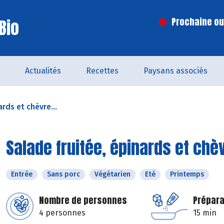
Bio
Prochaine ouv
Actualités
Recettes
Paysans associés
ards et chèvre...
Salade fruitée, épinards et chèv
Entrée
Sans porc
Végétarien
Eté
Printemps
Nombre de personnes
Prépara
4 personnes
15 min