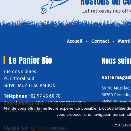
Restons en con
....et retrouvez nos of
Accueil
Contact
Menti
Le Panier Bio
Nous suiv
rue des silènes
Votre magasi
ZC Littoral Sud
56190 MUZILLAC AMBON
56190 Muzillac,
56760 Pénestin,
Téléphone :
02 97 45 60 70
56250 Sulniac, 
Coordonnées GPS :
47,559256225935 ° ,
Roche-Bernard,
Afin de vous offrir la meilleure expérience possible, Biocoop utilise d
-2,51029014587402 °
vous proposer une navigation personnal
En savoi
Réalisé par