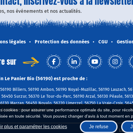
tact, inscrivez-vous à la newsletter
fres, nos événements et nos actualités.
ons légales
Protection des données
CGU
Gestio
re sur
n Le Panier Bio (56190) est proche de :
 56190 Billiers, 56190 Ambon, 56190 Noyal-Muzillac, 56190 Lauzach, 56
 56450 Surzur, 56370 Le Tour-du-Parc, 56190 Arzal, 56130 Péaule, 561
56130 Marzan, 56450 Noyalo, 56220 Limerzel, 56250 La Vraie-Croix, 5645
 56230 Larré, 44410 Assérac
es cookies : pour assurer une performance optimale du site, pour récolter
isée en toute sécurité. Vous pouvez changer d'avis à tout moment en 
r plus et paramétrer les cookies
Je refuse
J
Biocoop.fr
Le ré