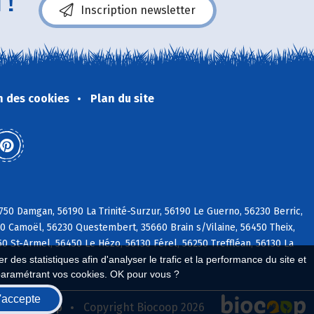
 !
Inscription newsletter
n des cookies
Plan du site
750 Damgan, 56190 La Trinité-Surzur, 56190 Le Guerno, 56230 Berric,
30 Camoël, 56230 Questembert, 35660 Brain s/Vilaine, 56450 Theix,
0 St-Armel, 56450 Le Hézo, 56130 Férel, 56250 Treffléan, 56130 La
 des statistiques afin d'analyser le trafic et la performance du site et
paramétrant vos cookies. OK pour vous ?
'accepte
seau Biocoop
Copyright Biocoop 2026