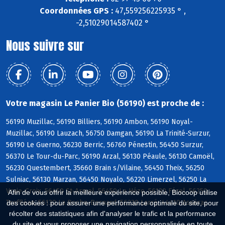
Coordonnées GPS :
47,559256225935 ° ,
-2,51029014587402 °
Nous suivre sur
Votre magasin Le Panier Bio (56190) est proche de :
56190 Muzillac, 56190 Billiers, 56190 Ambon, 56190 Noyal-
Muzillac, 56190 Lauzach, 56750 Damgan, 56190 La Trinité-Surzur,
56190 Le Guerno, 56230 Berric, 56760 Pénestin, 56450 Surzur,
56370 Le Tour-du-Parc, 56190 Arzal, 56130 Péaule, 56130 Camoël,
56230 Questembert, 35660 Brain s/Vilaine, 56450 Theix, 56250
Sulniac, 56130 Marzan, 56450 Noyalo, 56220 Limerzel, 56250 La
Vraie-Croix, 56450 St-Armel, 56450 Le Hézo, 56130 Férel, 56250
Afin de vous offrir la meilleure expérience possible, Biocoop utilise
Treffléan, 56130 La Roche-Bernard, 56230 Larré, 44410 Assérac
des cookies : pour assurer une performance optimale du site, pour
récolter des statistiques afin d'analyser le trafic et la performance
du site et vous proposer une navigation personnalisée en toute