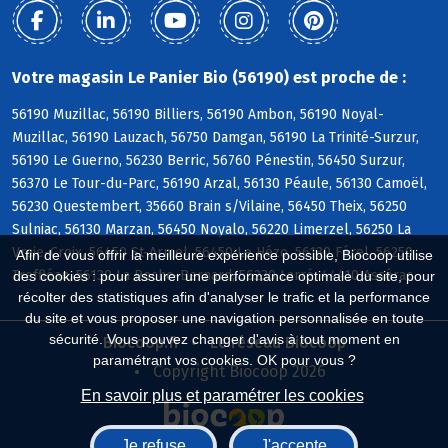
Votre magasin Le Panier Bio (56190) est proche de :
56190 Muzillac, 56190 Billiers, 56190 Ambon, 56190 Noyal-
Muzillac, 56190 Lauzach, 56750 Damgan, 56190 La Trinité-Surzur,
56190 Le Guerno, 56230 Berric, 56760 Pénestin, 56450 Surzur,
56370 Le Tour-du-Parc, 56190 Arzal, 56130 Péaule, 56130 Camoël,
56230 Questembert, 35660 Brain s/Vilaine, 56450 Theix, 56250
Sulniac, 56130 Marzan, 56450 Noyalo, 56220 Limerzel, 56250 La
Vraie-Croix, 56450 St-Armel, 56450 Le Hézo, 56130 Férel, 56250
Afin de vous offrir la meilleure expérience possible, Biocoop utilise
Treffléan, 56130 La Roche-Bernard, 56230 Larré, 44410 Assérac
des cookies : pour assurer une performance optimale du site, pour
récolter des statistiques afin d'analyser le trafic et la performance
du site et vous proposer une navigation personnalisée en toute
sécurité. Vous pouvez changer d'avis à tout moment en
Biocoop.fr
Le réseau Biocoop
paramétrant vos cookies. OK pour vous ?
Copyright Biocoop 2026
En savoir plus et paramétrer les cookies
Je refuse
J'accepte