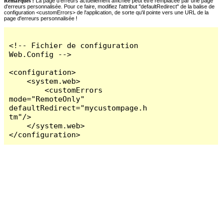
Remarques :
La page d'erreurs actuellement affichée peut être remplacée par une page
d'erreurs personnalisée. Pour ce faire, modifiez l'attribut "defaultRedirect" de la balise de
configuration <customErrors> de l'application, de sorte qu'il pointe vers une URL de la
page d'erreurs personnalisée !
<!-- Fichier de configuration 
Web.Config -->

<configuration>

    <system.web>

        <customErrors 
mode="RemoteOnly" 
defaultRedirect="mycustompage.h
tm"/>

    </system.web>

</configuration>