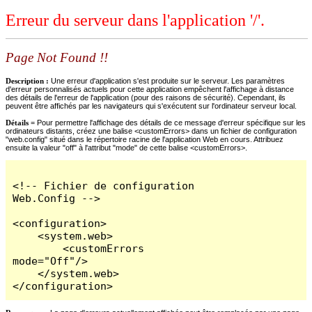
Erreur du serveur dans l'application '/'.
Page Not Found !!
Description :
Une erreur d'application s'est produite sur le serveur. Les paramètres
d'erreur personnalisés actuels pour cette application empêchent l'affichage à distance
des détails de l'erreur de l'application (pour des raisons de sécurité). Cependant, ils
peuvent être affichés par les navigateurs qui s'exécutent sur l'ordinateur serveur local.
Détails =
Pour permettre l'affichage des détails de ce message d'erreur spécifique sur les
ordinateurs distants, créez une balise <customErrors> dans un fichier de configuration
"web.config" situé dans le répertoire racine de l'application Web en cours. Attribuez
ensuite la valeur "off" à l'attribut "mode" de cette balise <customErrors>.
<!-- Fichier de configuration 
Web.Config -->

<configuration>

    <system.web>

        <customErrors 
mode="Off"/>

    </system.web>

</configuration>