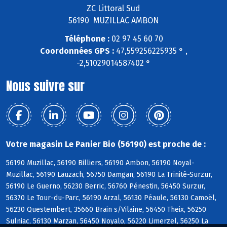
ZC Littoral Sud
56190 MUZILLAC AMBON
Téléphone :
02 97 45 60 70
Coordonnées GPS :
47,559256225935 ° ,
-2,51029014587402 °
Nous suivre sur
Votre magasin Le Panier Bio (56190) est proche de :
56190 Muzillac, 56190 Billiers, 56190 Ambon, 56190 Noyal-
Muzillac, 56190 Lauzach, 56750 Damgan, 56190 La Trinité-Surzur,
56190 Le Guerno, 56230 Berric, 56760 Pénestin, 56450 Surzur,
56370 Le Tour-du-Parc, 56190 Arzal, 56130 Péaule, 56130 Camoël,
56230 Questembert, 35660 Brain s/Vilaine, 56450 Theix, 56250
Sulniac, 56130 Marzan, 56450 Noyalo, 56220 Limerzel, 56250 La