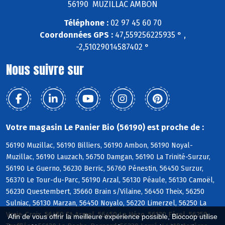
56190 MUZILLAC AMBON
Téléphone :
02 97 45 60 70
Coordonnées GPS :
47,559256225935 ° ,
-2,51029014587402 °
Nous suivre sur
Votre magasin Le Panier Bio (56190) est proche de :
56190 Muzillac, 56190 Billiers, 56190 Ambon, 56190 Noyal-
Muzillac, 56190 Lauzach, 56750 Damgan, 56190 La Trinité-Surzur,
56190 Le Guerno, 56230 Berric, 56760 Pénestin, 56450 Surzur,
56370 Le Tour-du-Parc, 56190 Arzal, 56130 Péaule, 56130 Camoël,
56230 Questembert, 35660 Brain s/Vilaine, 56450 Theix, 56250
Sulniac, 56130 Marzan, 56450 Noyalo, 56220 Limerzel, 56250 La
Vraie-Croix, 56450 St-Armel, 56450 Le Hézo, 56130 Férel, 56250
Afin de vous offrir la meilleure expérience possible, Biocoop utilise