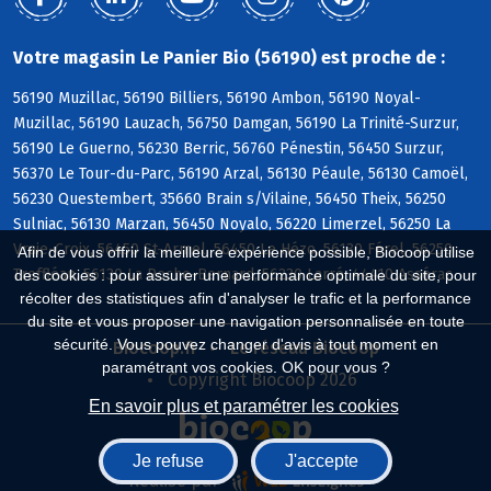
Votre magasin Le Panier Bio (56190) est proche de :
56190 Muzillac, 56190 Billiers, 56190 Ambon, 56190 Noyal-
Muzillac, 56190 Lauzach, 56750 Damgan, 56190 La Trinité-Surzur,
56190 Le Guerno, 56230 Berric, 56760 Pénestin, 56450 Surzur,
56370 Le Tour-du-Parc, 56190 Arzal, 56130 Péaule, 56130 Camoël,
56230 Questembert, 35660 Brain s/Vilaine, 56450 Theix, 56250
Sulniac, 56130 Marzan, 56450 Noyalo, 56220 Limerzel, 56250 La
Vraie-Croix, 56450 St-Armel, 56450 Le Hézo, 56130 Férel, 56250
Afin de vous offrir la meilleure expérience possible, Biocoop utilise
Treffléan, 56130 La Roche-Bernard, 56230 Larré, 44410 Assérac
des cookies : pour assurer une performance optimale du site, pour
récolter des statistiques afin d'analyser le trafic et la performance
du site et vous proposer une navigation personnalisée en toute
sécurité. Vous pouvez changer d'avis à tout moment en
Biocoop.fr
Le réseau Biocoop
paramétrant vos cookies. OK pour vous ?
Copyright Biocoop 2026
En savoir plus et paramétrer les cookies
Je refuse
J'accepte
Réalisé par