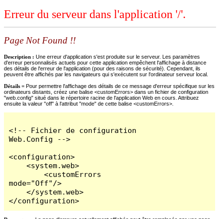
Erreur du serveur dans l'application '/'.
Page Not Found !!
Description :
Une erreur d'application s'est produite sur le serveur. Les paramètres
d'erreur personnalisés actuels pour cette application empêchent l'affichage à distance
des détails de l'erreur de l'application (pour des raisons de sécurité). Cependant, ils
peuvent être affichés par les navigateurs qui s'exécutent sur l'ordinateur serveur local.
Détails =
Pour permettre l'affichage des détails de ce message d'erreur spécifique sur les
ordinateurs distants, créez une balise <customErrors> dans un fichier de configuration
"web.config" situé dans le répertoire racine de l'application Web en cours. Attribuez
ensuite la valeur "off" à l'attribut "mode" de cette balise <customErrors>.
<!-- Fichier de configuration 
Web.Config -->

<configuration>

    <system.web>

        <customErrors 
mode="Off"/>

    </system.web>

</configuration>