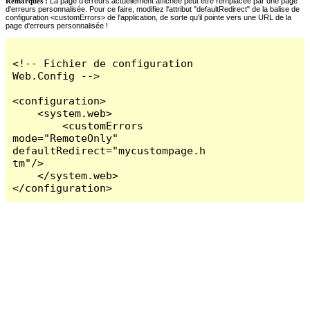
Remarques :
La page d'erreurs actuellement affichée peut être remplacée par une page
d'erreurs personnalisée. Pour ce faire, modifiez l'attribut "defaultRedirect" de la balise de
configuration <customErrors> de l'application, de sorte qu'il pointe vers une URL de la
page d'erreurs personnalisée !
<!-- Fichier de configuration 
Web.Config -->

<configuration>

    <system.web>

        <customErrors 
mode="RemoteOnly" 
defaultRedirect="mycustompage.h
tm"/>

    </system.web>

</configuration>