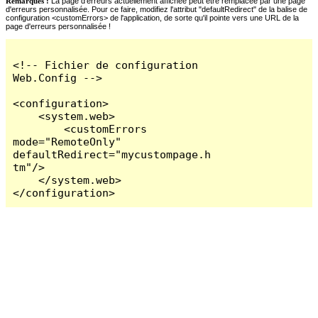
Remarques :
La page d'erreurs actuellement affichée peut être remplacée par une page
d'erreurs personnalisée. Pour ce faire, modifiez l'attribut "defaultRedirect" de la balise de
configuration <customErrors> de l'application, de sorte qu'il pointe vers une URL de la
page d'erreurs personnalisée !
<!-- Fichier de configuration 
Web.Config -->

<configuration>

    <system.web>

        <customErrors 
mode="RemoteOnly" 
defaultRedirect="mycustompage.h
tm"/>

    </system.web>

</configuration>