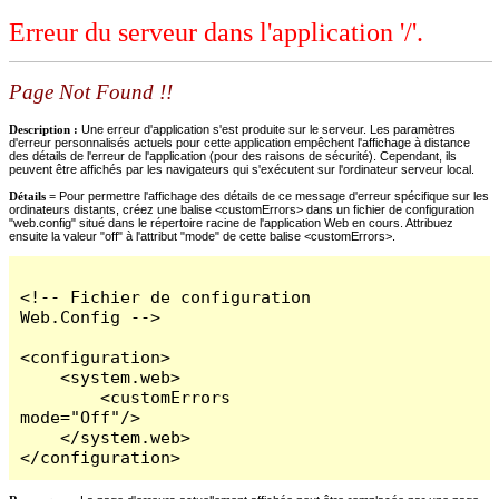
Erreur du serveur dans l'application '/'.
Page Not Found !!
Description :
Une erreur d'application s'est produite sur le serveur. Les paramètres
d'erreur personnalisés actuels pour cette application empêchent l'affichage à distance
des détails de l'erreur de l'application (pour des raisons de sécurité). Cependant, ils
peuvent être affichés par les navigateurs qui s'exécutent sur l'ordinateur serveur local.
Détails =
Pour permettre l'affichage des détails de ce message d'erreur spécifique sur les
ordinateurs distants, créez une balise <customErrors> dans un fichier de configuration
"web.config" situé dans le répertoire racine de l'application Web en cours. Attribuez
ensuite la valeur "off" à l'attribut "mode" de cette balise <customErrors>.
<!-- Fichier de configuration 
Web.Config -->

<configuration>

    <system.web>

        <customErrors 
mode="Off"/>

    </system.web>

</configuration>