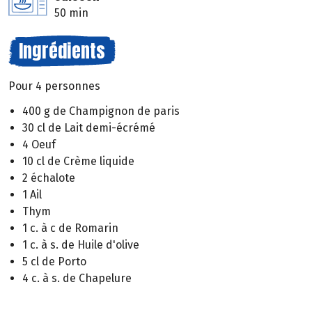
50 min
Ingrédients
Pour 4 personnes
400 g de Champignon de paris
30 cl de Lait demi-écrémé
4 Oeuf
10 cl de Crème liquide
2 échalote
1 Ail
Thym
1 c. à c de Romarin
1 c. à s. de Huile d'olive
5 cl de Porto
4 c. à s. de Chapelure