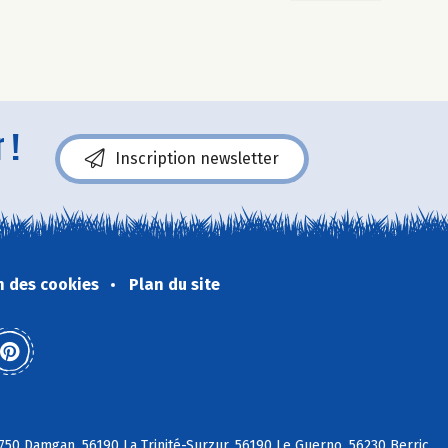
 !
Inscription newsletter
n des cookies
Plan du site
750 Damgan, 56190 La Trinité-Surzur, 56190 Le Guerno, 56230 Berric,