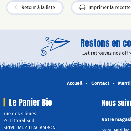
Retour à la liste
Imprimer la recette
Restons en con
....et retrouvez nos of
Accueil
Contact
Menti
Le Panier Bio
Nous suiv
rue des silènes
Votre magasi
ZC Littoral Sud
56190 MUZILLAC AMBON
56190 Muzillac,