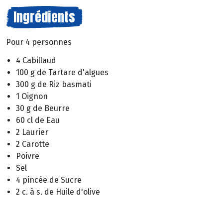
Ingrédients
Pour 4 personnes
4 Cabillaud
100 g de Tartare d'algues
300 g de Riz basmati
1 Oignon
30 g de Beurre
60 cl de Eau
2 Laurier
2 Carotte
Poivre
Sel
4 pincée de Sucre
2 c. à s. de Huile d'olive