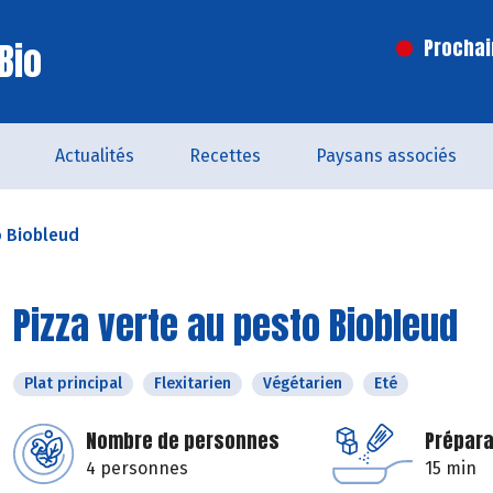
Bio
Prochai
Actualités
Recettes
Paysans associés
o Biobleud
Pizza verte au pesto Biobleud
Plat principal
Flexitarien
Végétarien
Eté
Nombre de personnes
Prépara
4 personnes
15 min