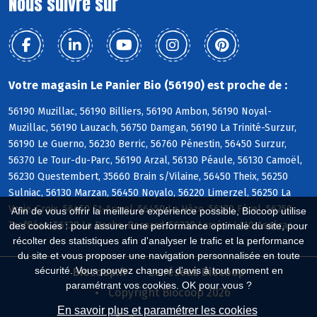
Nous suivre sur
Votre magasin Le Panier Bio (56190) est proche de :
56190 Muzillac, 56190 Billiers, 56190 Ambon, 56190 Noyal-
Muzillac, 56190 Lauzach, 56750 Damgan, 56190 La Trinité-Surzur,
56190 Le Guerno, 56230 Berric, 56760 Pénestin, 56450 Surzur,
56370 Le Tour-du-Parc, 56190 Arzal, 56130 Péaule, 56130 Camoël,
56230 Questembert, 35660 Brain s/Vilaine, 56450 Theix, 56250
Sulniac, 56130 Marzan, 56450 Noyalo, 56220 Limerzel, 56250 La
Vraie-Croix, 56450 St-Armel, 56450 Le Hézo, 56130 Férel, 56250
Afin de vous offrir la meilleure expérience possible, Biocoop utilise
Treffléan, 56130 La Roche-Bernard, 56230 Larré, 44410 Assérac
des cookies : pour assurer une performance optimale du site, pour
récolter des statistiques afin d'analyser le trafic et la performance
du site et vous proposer une navigation personnalisée en toute
sécurité. Vous pouvez changer d'avis à tout moment en
Biocoop.fr
Le réseau Biocoop
paramétrant vos cookies. OK pour vous ?
Copyright Biocoop 2026
En savoir plus et paramétrer les cookies