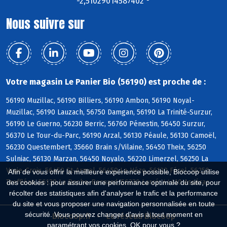
-2,51029014587402 °
Nous suivre sur
Votre magasin Le Panier Bio (56190) est proche de :
56190 Muzillac, 56190 Billiers, 56190 Ambon, 56190 Noyal-
Muzillac, 56190 Lauzach, 56750 Damgan, 56190 La Trinité-Surzur,
56190 Le Guerno, 56230 Berric, 56760 Pénestin, 56450 Surzur,
56370 Le Tour-du-Parc, 56190 Arzal, 56130 Péaule, 56130 Camoël,
56230 Questembert, 35660 Brain s/Vilaine, 56450 Theix, 56250
Sulniac, 56130 Marzan, 56450 Noyalo, 56220 Limerzel, 56250 La
Vraie-Croix, 56450 St-Armel, 56450 Le Hézo, 56130 Férel, 56250
Afin de vous offrir la meilleure expérience possible, Biocoop utilise
Treffléan, 56130 La Roche-Bernard, 56230 Larré, 44410 Assérac
des cookies : pour assurer une performance optimale du site, pour
récolter des statistiques afin d'analyser le trafic et la performance
du site et vous proposer une navigation personnalisée en toute
sécurité. Vous pouvez changer d'avis à tout moment en
Biocoop.fr
Le réseau Biocoop
paramétrant vos cookies. OK pour vous ?