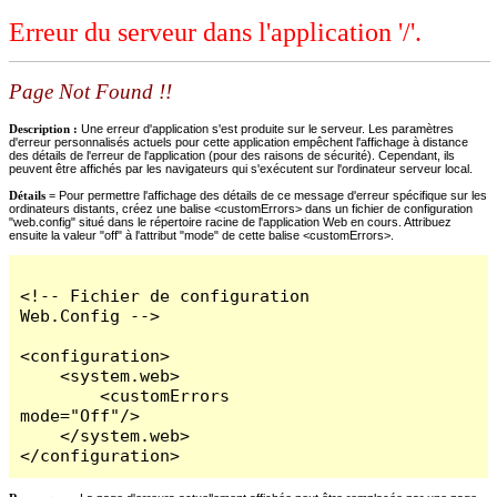
Erreur du serveur dans l'application '/'.
Page Not Found !!
Description :
Une erreur d'application s'est produite sur le serveur. Les paramètres
d'erreur personnalisés actuels pour cette application empêchent l'affichage à distance
des détails de l'erreur de l'application (pour des raisons de sécurité). Cependant, ils
peuvent être affichés par les navigateurs qui s'exécutent sur l'ordinateur serveur local.
Détails =
Pour permettre l'affichage des détails de ce message d'erreur spécifique sur les
ordinateurs distants, créez une balise <customErrors> dans un fichier de configuration
"web.config" situé dans le répertoire racine de l'application Web en cours. Attribuez
ensuite la valeur "off" à l'attribut "mode" de cette balise <customErrors>.
<!-- Fichier de configuration 
Web.Config -->

<configuration>

    <system.web>

        <customErrors 
mode="Off"/>

    </system.web>

</configuration>