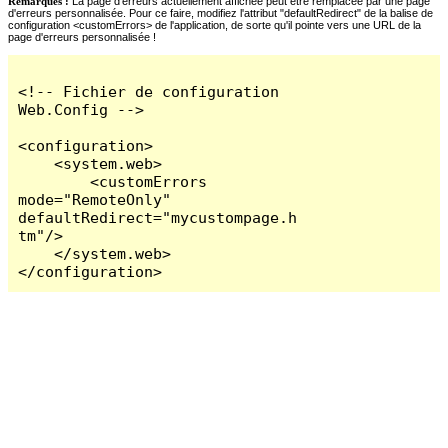
Remarques :
La page d'erreurs actuellement affichée peut être remplacée par une page
d'erreurs personnalisée. Pour ce faire, modifiez l'attribut "defaultRedirect" de la balise de
configuration <customErrors> de l'application, de sorte qu'il pointe vers une URL de la
page d'erreurs personnalisée !
<!-- Fichier de configuration 
Web.Config -->

<configuration>

    <system.web>

        <customErrors 
mode="RemoteOnly" 
defaultRedirect="mycustompage.h
tm"/>

    </system.web>

</configuration>