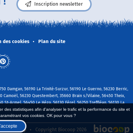
 !
Inscription newsletter
n des cookies
Plan du site
750 Damgan, 56190 La Trinité-Surzur, 56190 Le Guerno, 56230 Berric,
30 Camoël, 56230 Questembert, 35660 Brain s/Vilaine, 56450 Theix,
0 St-Armel, 56450 Le Hézo, 56130 Férel, 56250 Treffléan, 56130 La
 des statistiques afin d'analyser le trafic et la performance du site et
paramétrant vos cookies. OK pour vous ?
'accepte
seau Biocoop
Copyright Biocoop 2026