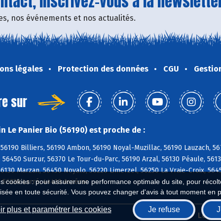
tact, inscrivez-vous à la newsletter
fres, nos événements et nos actualités.
ons légales
Protection des données
CGU
Gestio
re sur
n Le Panier Bio (56190) est proche de :
 56190 Billiers, 56190 Ambon, 56190 Noyal-Muzillac, 56190 Lauzach, 56
 56450 Surzur, 56370 Le Tour-du-Parc, 56190 Arzal, 56130 Péaule, 561
56130 Marzan, 56450 Noyalo, 56220 Limerzel, 56250 La Vraie-Croix, 5645
es cookies : pour assurer une performance optimale du site, pour récolter
 56230 Larré, 44410 Assérac
isée en toute sécurité. Vous pouvez changer d'avis à tout moment en 
r plus et paramétrer les cookies
Je refuse
J
Biocoop.fr
Le ré