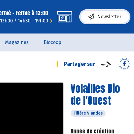
fermé - Ferme à 13:00
Newsletter
- 13h00 / 14h30 - 19h00
Magazines
Biocoop
Partager sur
Volailles Bio
de l'Ouest
Filière Viandes
Année de création