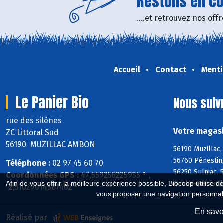
Restons en con
....et retrouvez nos of
Accueil
Contact
Menti
Le Panier Bio
Nous suiv
rue des silènes
Votre magasi
ZC Littoral Sud
56190 MUZILLAC AMBON
56190 Muzillac,
56760 Pénestin,
Téléphone :
02 97 45 60 70
56250 Sulniac, 
Coordonnées GPS :
47,559256225935 ° ,
Afin de vous offrir la meilleure expérience possible, Biocoop utilise d
Roche-Bernard,
-2,51029014587402 °
vous proposer une navigation personnal
En savoi
Réalisé par