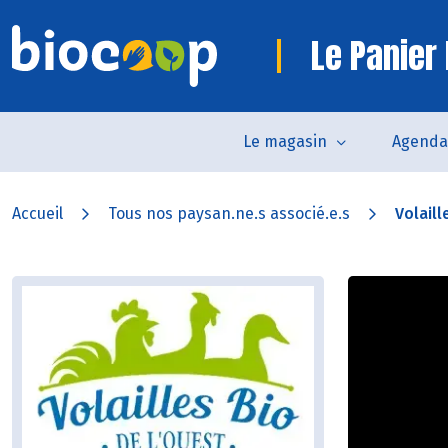
Le Panier 
Le magasin
Agenda
Accueil
Tous nos paysan.ne.s associé.e.s
Volaill