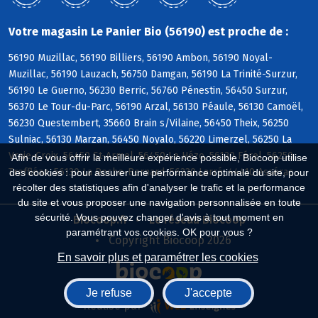
Votre magasin Le Panier Bio (56190) est proche de :
56190 Muzillac, 56190 Billiers, 56190 Ambon, 56190 Noyal-
Muzillac, 56190 Lauzach, 56750 Damgan, 56190 La Trinité-Surzur,
56190 Le Guerno, 56230 Berric, 56760 Pénestin, 56450 Surzur,
56370 Le Tour-du-Parc, 56190 Arzal, 56130 Péaule, 56130 Camoël,
56230 Questembert, 35660 Brain s/Vilaine, 56450 Theix, 56250
Sulniac, 56130 Marzan, 56450 Noyalo, 56220 Limerzel, 56250 La
Vraie-Croix, 56450 St-Armel, 56450 Le Hézo, 56130 Férel, 56250
Afin de vous offrir la meilleure expérience possible, Biocoop utilise
Treffléan, 56130 La Roche-Bernard, 56230 Larré, 44410 Assérac
des cookies : pour assurer une performance optimale du site, pour
récolter des statistiques afin d'analyser le trafic et la performance
du site et vous proposer une navigation personnalisée en toute
sécurité. Vous pouvez changer d'avis à tout moment en
Biocoop.fr
Le réseau Biocoop
paramétrant vos cookies. OK pour vous ?
Copyright Biocoop 2026
En savoir plus et paramétrer les cookies
Je refuse
J'accepte
Réalisé par